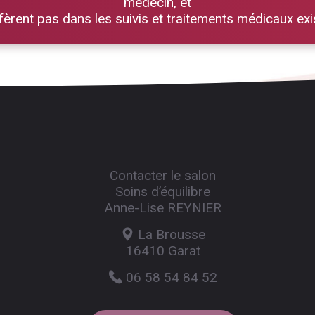
médecin, et
rfèrent pas dans les suivis et traitements médicaux exi
Contacter le salon
Soins d’équilibre
Anne-Lise REYNIER
La Brousse
16410 Garat
06 58 54 84 52