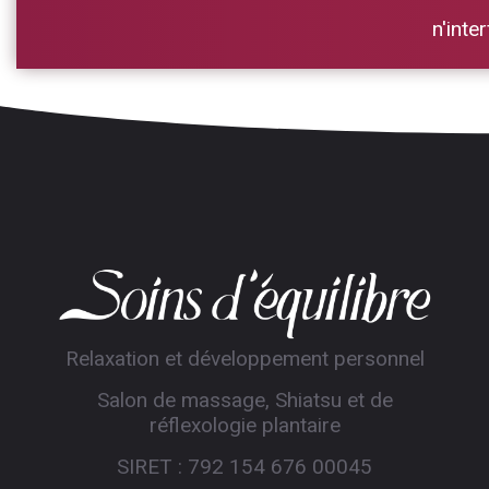
n'inte
Relaxation et développement personnel
Salon de massage, Shiatsu et de
réflexologie plantaire
SIRET : 792 154 676 00045